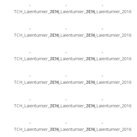
TCH_Laienturnier_2016
TCH_Laienturnier_2016
TCH_Laienturnier_2016
TCH_Laienturnier_2016
TCH_Laienturnier_2016
TCH_Laienturnier_2016
TCH_Laienturnier_2016
TCH_Laienturnier_2016
TCH_Laienturnier_2016
TCH_Laienturnier_2016
TCH_Laienturnier_2016
TCH_Laienturnier_2016
TCH_Laienturnier_2016
TCH_Laienturnier_2016
TCH_Laienturnier_2016
TCH_Laienturnier_2016
TCH_Laienturnier_2016
TCH_Laienturnier_2016