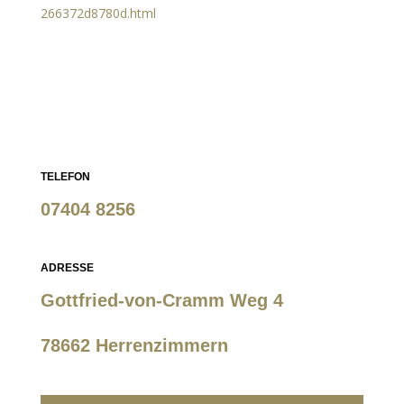
266372d8780d.html
TELEFON
07404 8256
ADRESSE
Gottfried-von-Cramm Weg 4
78662 Herrenzimmern