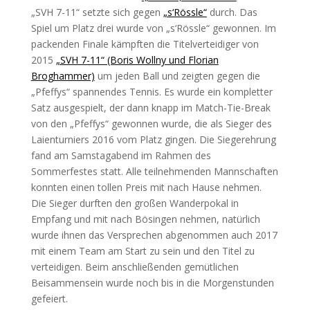
„SVH 7-11“ setzte sich gegen
„s‘Rössle“
durch. Das
Spiel um Platz drei wurde von „s‘Rössle“ gewonnen. Im
packenden Finale kämpften die Titelverteidiger von
2015
„SVH 7-11“ (Boris Wollny und Florian
Broghammer)
um jeden Ball und zeigten gegen die
„Pfeffys“ spannendes Tennis. Es wurde ein kompletter
Satz ausgespielt, der dann knapp im Match-Tie-Break
von den „Pfeffys“ gewonnen wurde, die als Sieger des
Laienturniers 2016 vom Platz gingen. Die Siegerehrung
fand am Samstagabend im Rahmen des
Sommerfestes statt. Alle teilnehmenden Mannschaften
konnten einen tollen Preis mit nach Hause nehmen.
Die Sieger durften den großen Wanderpokal in
Empfang und mit nach Bösingen nehmen, natürlich
wurde ihnen das Versprechen abgenommen auch 2017
mit einem Team am Start zu sein und den Titel zu
verteidigen. Beim anschließenden gemütlichen
Beisammensein wurde noch bis in die Morgenstunden
gefeiert.