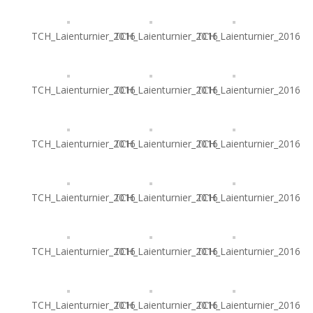
TCH_Laienturnier_2016
TCH_Laienturnier_2016
TCH_Laienturnier_2016
TCH_Laienturnier_2016
TCH_Laienturnier_2016
TCH_Laienturnier_2016
TCH_Laienturnier_2016
TCH_Laienturnier_2016
TCH_Laienturnier_2016
TCH_Laienturnier_2016
TCH_Laienturnier_2016
TCH_Laienturnier_2016
TCH_Laienturnier_2016
TCH_Laienturnier_2016
TCH_Laienturnier_2016
TCH_Laienturnier_2016
TCH_Laienturnier_2016
TCH_Laienturnier_2016