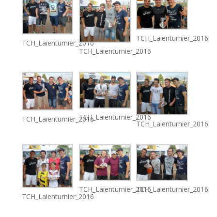
TCH_Laienturnier_2016
TCH_Laienturnier_2016
TCH_Laienturnier_2016
TCH_Laienturnier_2016
TCH_Laienturnier_2016
TCH_Laienturnier_2016
TCH_Laienturnier_2016
TCH_Laienturnier_2016
TCH_Laienturnier_2016