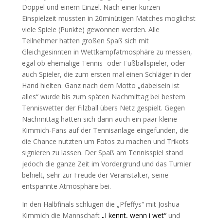
Doppel und einem Einzel. Nach einer kurzen
Einspielzeit mussten in 20minütigen Matches möglichst
viele Spiele (Punkte) gewonnen werden. Alle
Teilnehmer hatten großen Spaß sich mit
Gleichgesinnten in Wettkampfatmosphäre zu messen,
egal ob ehemalige Tennis- oder Fußballspieler, oder
auch Spieler, die zum ersten mal einen Schläger in der
Hand hielten. Ganz nach dem Motto „dabeisein ist
alles“ wurde bis zum späten Nachmittag bei bestem
Tenniswetter der Filzball übers Netz gespielt. Gegen
Nachmittag hatten sich dann auch ein paar kleine
Kimmich-Fans auf der Tennisanlage eingefunden, die
die Chance nutzten um Fotos zu machen und Trikots
signieren zu lassen. Der Spaß am Tennisspiel stand
jedoch die ganze Zeit im Vordergrund und das Turnier
behielt, sehr zur Freude der Veranstalter, seine
entspannte Atmosphäre bei.
In den Halbfinals schlugen die „Pfeffys“ mit Joshua
Kimmich die Mannschaft
„I kennt, wenn i wet“
und