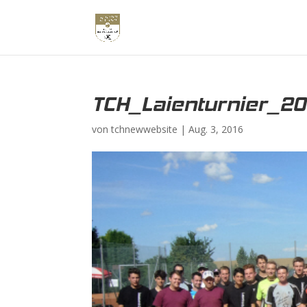
TCH_Laienturnier_20
von
tchnewwebsite
|
Aug. 3, 2016