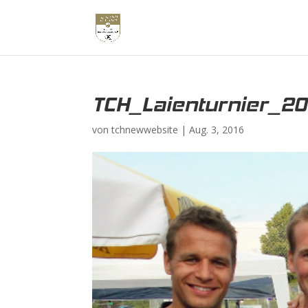
TCH_Laienturnier_20
von
tchnewwebsite
|
Aug. 3, 2016