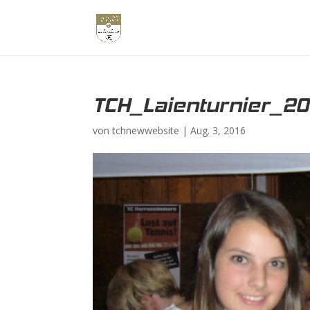
TCH_Laienturnier_20
von
tchnewwebsite
|
Aug. 3, 2016