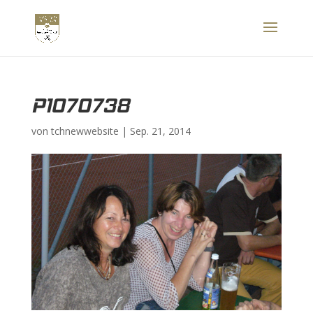
P1070738
von
tchnewwebsite
|
Sep. 21, 2014