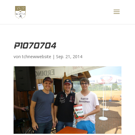
P1070704
von
tchnewwebsite
|
Sep. 21, 2014