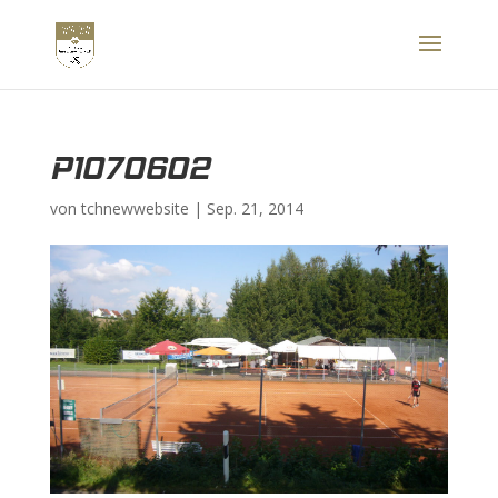
P1070602
von
tchnewwebsite
|
Sep. 21, 2014