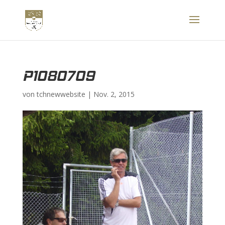
P1080709
von
tchnewwebsite
|
Nov. 2, 2015