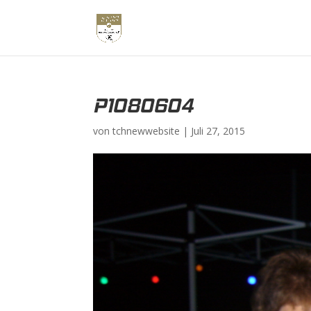
P1080604
von
tchnewwebsite
|
Juli 27, 2015