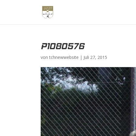
P1080576
von
tchnewwebsite
|
Juli 27, 2015