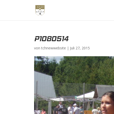
P1080514
von
tchnewwebsite
|
Juli 27, 2015