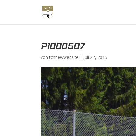
P1080507
von
tchnewwebsite
|
Juli 27, 2015