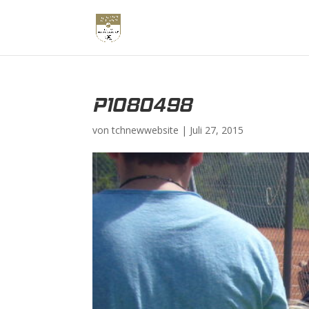
P1080498
von
tchnewwebsite
|
Juli 27, 2015