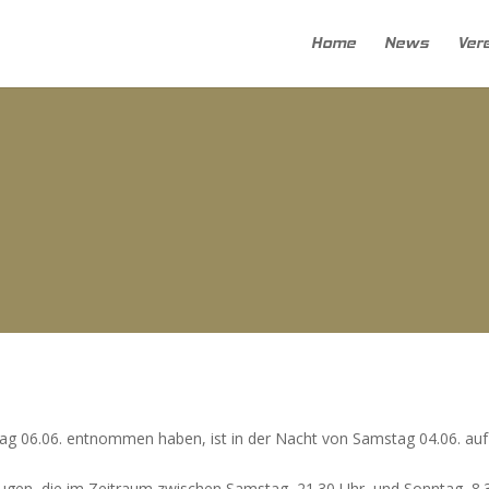
Home
News
Ver
tag 06.06. entnommen haben, ist in der Nacht von Samstag 04.06. auf
gen, die im Zeitraum zwischen Samstag, 21.30 Uhr, und Sonntag, 8.30