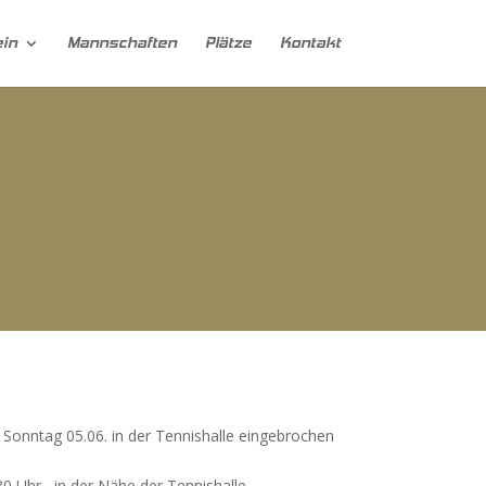
ein
Mannschaften
Plätze
Kontakt
 Sonntag 05.06. in der Tennishalle eingebrochen
 Uhr , in der Nähe der Tennishalle