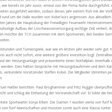
 wie bereits im Jahr zuvor, erneut von der Firma Nohe durchgeführt
 Arbeiten ausgeführt werden, sodass dieses Jahr extrem früh mit der 
nd rund um die Halle wurden von Kobel kurz angerissen. Aus aktuelle
ten Jahres die Hauptübung der Freiwilligen Feuerwehr Herrenzimmern
 mühselige Aufbau der Löschwasserversorgung wichtige Zeit verliert,
vemen möchte der TCH zusammen mit dem Sportverein, den beiden Gem
eiten.
lstunden und Turnierspiele, war wie im letzten Jahr wieder sehr gut. 
nn auch nicht sofort, eine weitere größere Investition bzgl. Zentralhe
nd der Heizungsanlage und präsentierte einen Notfallplan: Innerhalb
cht werden. Dies hätten Gespräche mit Heizungsbaufirmen und dem Kam
Euro, verkündete Vorsitzender Steffen Kobel. Die Mitglieder stimmten
n.
anuel Hattler berichten. Paul Broghammer und Fritz Hugger überprüfte
t und schlug die Entlastung der Vorstandschaft vor. Er lobte die h
ichtete Sportwartin Sonja Erben. Die Damen 1 wurden vierte von fünf
te von fünf Mannschaften und mussten somit auch eine Klasse runter.