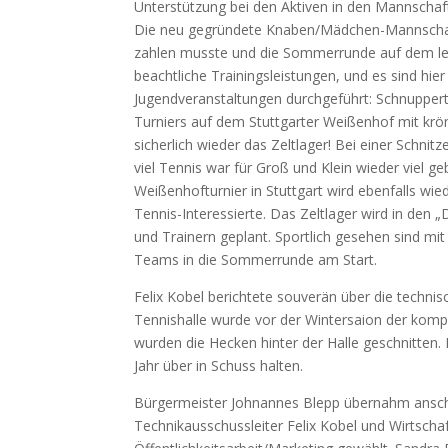
Unterstützung bei den Aktiven in den Mannschaf
Die neu gegründete Knaben/Mädchen-Mannschaft
zahlen musste und die Sommerrunde auf dem letz
beachtliche Trainingsleistungen, und es sind hier
Jugendveranstaltungen durchgeführt: Schnupper
Turniers auf dem Stuttgarter Weißenhof mit krö
sicherlich wieder das Zeltlager! Bei einer Schn
viel Tennis war für Groß und Klein wieder viel g
Weißenhofturnier in Stuttgart wird ebenfalls w
Tennis-Interessierte. Das Zeltlager wird in den „
und Trainern geplant. Sportlich gesehen sind m
Teams in die Sommerrunde am Start.
Felix Kobel berichtete souverän über die techni
Tennishalle wurde vor der Wintersaion der kom
wurden die Hecken hinter der Halle geschnitten.
Jahr über in Schuss halten.
Bürgermeister Johnannes Blepp übernahm anschl
Technikausschussleiter Felix Kobel und Wirtscha