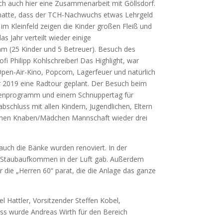
ch auch hier eine Zusammenarbeit mit Göllsdorf.
hatte, dass der TCH-Nachwuchs etwas Lehrgeld
m Kleinfeld zeigen die Kinder großen Fleiß und
s Jahr verteilt wieder einige
m (25 Kinder und 5 Betreuer). Besuch des
 Philipp Kohlschreiber! Das Highlight, war
Open-Air-Kino, Popcorn, Lagerfeuer und natürlich
für 2019 eine Radtour geplant. Der Besuch beim
ferienprogramm und einem Schnuppertag für
abschluss mit allen Kindern, Jugendlichen, Eltern
eigenen Knaben/Mädchen Mannschaft wieder drei
auch die Bänke wurden renoviert. In der
s Staubaufkommen in der Luft gab. Außerdem
 die „Herren 60“ parat, die die Anlage das ganze
Hattler, Vorsitzender Steffen Kobel,
uss wurde Andreas Wirth für den Bereich