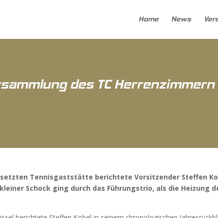
Home
News
Ver
ersammlung des TC Herrenzimmern
setzten Tennisgaststätte berichtete Vorsitzender Steffen Kobe
kleiner Schock ging durch das Führungstrio, als die Heizung
el berichtete Steffen Kobel in seinem chronologischen Jahresrückbli