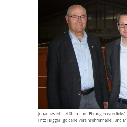
Johannes Missel übernahm Ehrungen (von links):
Fritz Hugger (goldene Vereinsehrennadel) und Ma