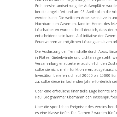
Frühjahrsinstandsetzung der Außenplätze wurde,
bereits angeliefert und am 08. April sollen die
werden kann. Die weiteren Arbeitseinsätze in u
Nachbarn den Cavemen, fand im Herbst des letz
Löscharbeiten wurde schnell deutlich, dass der
entscheidend sein kann. Auf Initiative der Ca
Feuerwehren an möglichen Lösungsansätzen arb
Die Auslastung der Tennishalle durch Abos, Einze
in Plätze, Giebelwände und Lichtanlage steht, we
Versammlung erläuterte er ausführlich den Zusta
sollte sie nicht mehr funktionieren, ausgetaus
Investition beliefen sich auf 20 000 bis 25 000 
zu, sollte diese im laufenden Jahr erforderlich sei
Über eine erfreuliche finanzielle Lage konnte M
Paul Broghammer übernahm den Kassenprüfberich
Über die sportlichen Ereignisse des Vereins ber
es eine Klasse tiefer. Die Damen 2 wurden fünf