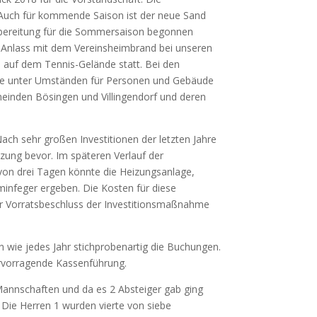
. Auch für kommende Saison ist der neue Sand
Vorbereitung für die Sommersaison begonnen
m Anlass mit dem Vereinsheimbrand bei unseren
 auf dem Tennis-Gelände statt. Bei den
 die unter Umständen für Personen und Gebäude
einden Bösingen und Villingendorf und deren
Nach sehr großen Investitionen der letzten Jahre
izung bevor. Im späteren Verlauf der
 von drei Tagen könnte die Heizungsanlage,
infeger ergeben. Die Ko­sten für diese
 per Vorratsbeschluss der Investitionsmaßnahme
n wie jedes Jahr stichprobenartig die Buchungen.
ervorragende Kassenführung.
 Mannschaften und da es 2 Absteiger gab ging
 Die Herren 1 wurden vierte von siebe