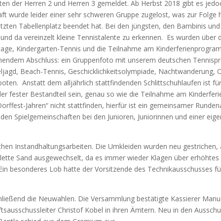
ten der Herren 2 und Herren 3 gemeldet. Ab Herbst 2018 gibt es jedo
 wurde leider einer sehr schweren Gruppe zugelost, was zur Folge 
ten Tabellenplatz beendet hat. Bei den jüngsten, den Bambinis und i
 und da vereinzelt kleine Tennistalente zu erkennen. Es wurden über da
tage, Kindergarten-Tennis und die Teilnahme am Kinderferienprogram
nendem Abschluss: ein Gruppenfoto mit unserem deutschen Tennisprofi
itzeljagd, Beach-Tennis, Geschicklichkeitsolympiade, Nachtwanderung, 
eboten. Anstatt dem alljährlich stattfindenden Schlittschuhlaufen ist 
ieder fester Bestandteil sein, genau so wie die Teilnahme am Kinder
Dorffest-Jahren“ nicht stattfinden, hierfür ist ein gemeinsamer Runden
it den Spielgemeinschaften bei den Junioren, Juniorinnen und einer 
schen Instandhaltungsarbeiten. Die Umkleiden wurden neu gestrichen, 
plette Sand ausgewechselt, da es immer wieder Klagen über erhöhte
 Ein besonderes Lob hatte der Vorsitzende des Technikausschusses für
ießend die Neuwahlen. Die Versammlung bestätigte Kassierer Manuel 
ftsausschussleiter Christof Kobel in ihren Ämtern. Neu in den Aussch