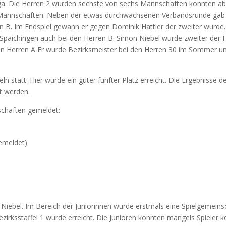
ga. Die Herren 2 wurden sechste von sechs Mannschaften konnten aber
 Mannschaften. Neben der etwas durchwachsenen Verbandsrunde gab es
en B. Im Endspiel gewann er gegen Dominik Hattler der zweiter wurd
Spaichingen auch bei den Herren B. Simon Niebel wurde zweiter der He
n Herren A Er wurde Bezirksmeister bei den Herren 30 im Sommer und 
n statt. Hier wurde ein guter fünfter Platz erreicht. Die Ergebnisse 
t werden.
chaften gemeldet:
emeldet)
on Niebel. Im Bereich der Juniorinnen wurde erstmals eine Spielgemein
Bezirksstaffel 1 wurde erreicht. Die Junioren konnten mangels Spieler